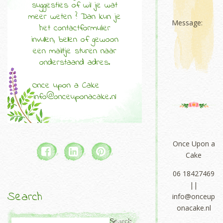
suggesties of wil je wat
meer weten ? Dan kun je
Message:
het contactformulier
invullen, bellen of gewoon
een mailtje sturen naar
onderstaand adres.
Once upon a Cake
info@onceuponacake.nl
Once Upon a
Cake
06 18427469
||
Search
info@onceup
onacake.nl
Search